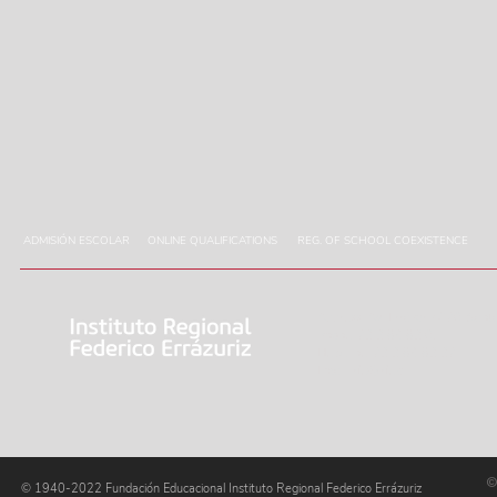
ADMISIÓN ESCOLAR
ONLINE QUALIFICATIONS
REG. OF SCHOOL COEXISTENCE
Address: Av. Errázuriz 670, Sant
Phone: 72 2 84 82 01
Help Line: 72 2 84 82 27
Email:
irfe@irfe.cl
©
© 1940-2022 Fundación Educacional Instituto Regional Federico Errázuriz